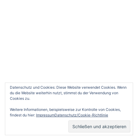
Bitte wenden Sie sich per Mail an uns.
Weitere Informationen erhalten Sie hier.
KONTAKT
TSG 1846 Neustadt an der Weinstraße e.V. -
Volksbadstr. 4 - 67434 Neustadt/Wstr.
(06321) 82618
geschaeftsstelle@tsg-nw.de
Datenschutz und Cookies: Diese Website verwendet Cookies. Wenn
du die Website weiterhin nutzt, stimmst du der Verwendung von
Cookies zu.
Weitere Informationen, beispielsweise zur Kontrolle von Cookies,
findest du hier:
ImpressumDatenschutz/Cookie-Richtlinie
© 2026 TSG Neustadt