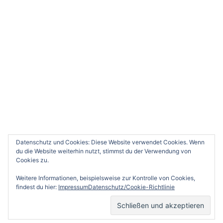
Bitte wenden Sie sich per Mail an uns.
Weitere Informationen erhalten Sie hier.
KONTAKT
TSG 1846 Neustadt an der Weinstraße e.V. -
Volksbadstr. 4 - 67434 Neustadt/Wstr.
(06321) 82618
geschaeftsstelle@tsg-nw.de
Datenschutz und Cookies: Diese Website verwendet Cookies. Wenn
du die Website weiterhin nutzt, stimmst du der Verwendung von
Cookies zu.
Weitere Informationen, beispielsweise zur Kontrolle von Cookies,
findest du hier:
ImpressumDatenschutz/Cookie-Richtlinie
© 2026 TSG Neustadt